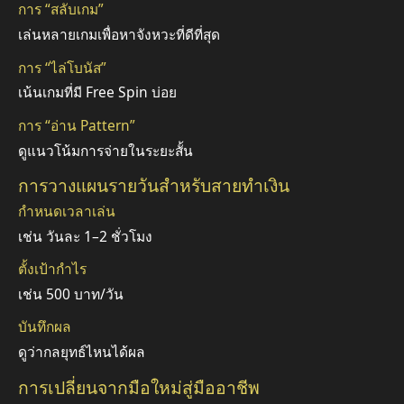
การ “สลับเกม”
เล่นหลายเกมเพื่อหาจังหวะที่ดีที่สุด
การ “ไล่โบนัส”
เน้นเกมที่มี Free Spin บ่อย
การ “อ่าน Pattern”
ดูแนวโน้มการจ่ายในระยะสั้น
การวางแผนรายวันสำหรับสายทำเงิน
กำหนดเวลาเล่น
เช่น วันละ 1–2 ชั่วโมง
ตั้งเป้ากำไร
เช่น 500 บาท/วัน
บันทึกผล
ดูว่ากลยุทธ์ไหนได้ผล
การเปลี่ยนจากมือใหม่สู่มืออาชีพ