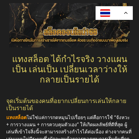
Skip
to
TH
content
แทงสล็อต ได้กำไรจริง วางแผน
เป็น เล่นเป็น เปลี่ยนเวลาว่างให้
กลายเป็นรายได้
จุดเริ่มต้นของคนที่อยากเปลี่ยนการเล่นให้กลาย
เป็นรายได้
แทงสล็อต
ไม่ใช่แค่การกดหมุนไปเรื่อยๆ แต่คือการใช้ “จังหวะ
+ การวางแผน + การควบคุมตัวเอง” ให้เกิดผลลัพธ์ที่ดีที่สุด ผู้
เล่นที่เข้าใจสิ่งนี้จะสามารถสร้างกำไรได้ต่อเนื่อง ต่างจากคนที่
เล่นแบบไม่มีระบบซึ่งมักจะจบด้วยการขาดทุนการเริ่มต้นที่ถูก