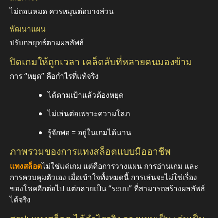
ไม่ถอนหมด ควรหมุนต่อบางส่วน
พัฒนาแผน
ปรับกลยุทธ์ตามผลลัพธ์
ปิดเกมให้ถูกเวลา เคล็ดลับที่หลายคนมองข้าม
การ “หยุด” คือกำไรที่แท้จริง
ได้ตามเป้าแล้วต้องหยุด
ไม่เล่นต่อเพราะความโลภ
รู้จักพอ = อยู่ในเกมได้นาน
ภาพรวมของการแทงสล็อตแบบมืออาชีพ
แทงสล็อต
ไม่ใช่แค่เกม แต่คือการวางแผน การอ่านเกม และ
การควบคุมตัวเอง เมื่อเข้าใจทั้งหมดนี้ การเล่นจะไม่ใช่เรื่อง
ของโชคอีกต่อไป แต่กลายเป็น “ระบบ” ที่สามารถสร้างผลลัพธ์
ได้จริง