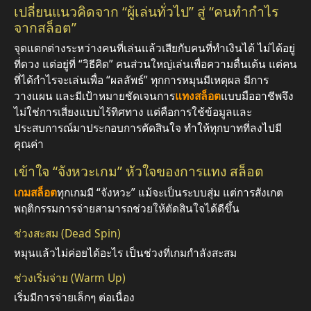
เปลี่ยนแนวคิดจาก “ผู้เล่นทั่วไป” สู่ “คนทำกำไร
จากสล็อต”
จุดแตกต่างระหว่างคนที่เล่นแล้วเสียกับคนที่ทำเงินได้ ไม่ได้อยู่
ที่ดวง แต่อยู่ที่ “วิธีคิด” คนส่วนใหญ่เล่นเพื่อความตื่นเต้น แต่คน
ที่ได้กำไรจะเล่นเพื่อ “ผลลัพธ์” ทุกการหมุนมีเหตุผล มีการ
วางแผน และมีเป้าหมายชัดเจนการ
แทงสล็อต
แบบมืออาชีพจึง
ไม่ใช่การเสี่ยงแบบไร้ทิศทาง แต่คือการใช้ข้อมูลและ
ประสบการณ์มาประกอบการตัดสินใจ ทำให้ทุกบาทที่ลงไปมี
คุณค่า
เข้าใจ “จังหวะเกม” หัวใจของการแทง สล็อต
เกมสล็อต
ทุกเกมมี “จังหวะ” แม้จะเป็นระบบสุ่ม แต่การสังเกต
พฤติกรรมการจ่ายสามารถช่วยให้ตัดสินใจได้ดีขึ้น
ช่วงสะสม (Dead Spin)
หมุนแล้วไม่ค่อยได้อะไร เป็นช่วงที่เกมกำลังสะสม
ช่วงเริ่มจ่าย (Warm Up)
เริ่มมีการจ่ายเล็กๆ ต่อเนื่อง