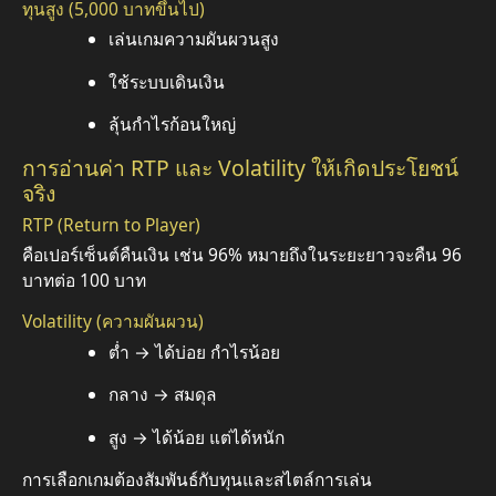
ทุนสูง (5,000 บาทขึ้นไป)
เล่นเกมความผันผวนสูง
ใช้ระบบเดินเงิน
ลุ้นกำไรก้อนใหญ่
การอ่านค่า RTP และ Volatility ให้เกิดประโยชน์
จริง
RTP (Return to Player)
คือเปอร์เซ็นต์คืนเงิน เช่น 96% หมายถึงในระยะยาวจะคืน 96
บาทต่อ 100 บาท
Volatility (ความผันผวน)
ต่ำ → ได้บ่อย กำไรน้อย
กลาง → สมดุล
สูง → ได้น้อย แต่ได้หนัก
การเลือกเกมต้องสัมพันธ์กับทุนและสไตล์การเล่น