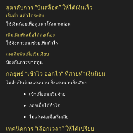
สูตรลับการ “ปั่นสล็อต” ให้ได้เงินเร็ว
เริ่มต่ำ แล้วไต่ระดับ
ใช้เงินน้อยเพื่อดูแนวโน้มเกมก่อน
เพิ่มเดิมพันเมื่อได้ต่อเนื่อง
ใช้จังหวะเกมช่วยเพิ่มกำไร
ลดเดิมพันเมื่อเริ่มเงียบ
ป้องกันการขาดทุน
กลยุทธ์ “เข้าไว ออกไว” ที่สายทำเงินนิยม
ไม่จำเป็นต้องเล่นนาน ยิ่งเล่นนานยิ่งเสี่ยง
เข้าเมื่อเกมเริ่มจ่าย
ออกเมื่อได้กำไร
ไม่เล่นต่อเมื่อเริ่มเสีย
เทคนิคการ “เลือกเวลา” ให้ได้เปรียบ