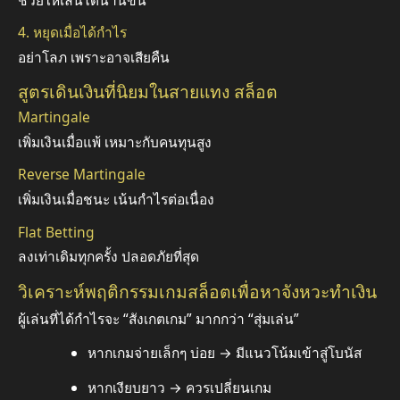
4. หยุดเมื่อได้กำไร
อย่าโลภ เพราะอาจเสียคืน
สูตรเดินเงินที่นิยมในสายแทง สล็อต
Martingale
เพิ่มเงินเมื่อแพ้ เหมาะกับคนทุนสูง
Reverse Martingale
เพิ่มเงินเมื่อชนะ เน้นกำไรต่อเนื่อง
Flat Betting
ลงเท่าเดิมทุกครั้ง ปลอดภัยที่สุด
วิเคราะห์พฤติกรรมเกมสล็อตเพื่อหาจังหวะทำเงิน
ผู้เล่นที่ได้กำไรจะ “สังเกตเกม” มากกว่า “สุ่มเล่น”
หากเกมจ่ายเล็กๆ บ่อย → มีแนวโน้มเข้าสู่โบนัส
หากเงียบยาว → ควรเปลี่ยนเกม